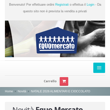
Benvenuto! Per effettuare ordini
Registrati
o effettua il
Login
- Da
questo sito non è prevista la vendita a privati
Home
Carrello
Chi Siamo
Home
Novità
NATALE 2026 ALIMENTARI E CIOCCOLATO
Prodotti
Produttori
Novità
Equo Mercato