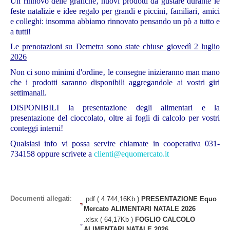
Un rinnovo delle grafiche‚ nuovi prodotti da gustare durante le
feste natalizie e idee regalo per grandi e piccini‚ familiari‚ amici
e colleghi: insomma abbiamo rinnovato pensando un pò a tutto e
a tutti!
Le prenotazioni su Demetra sono state chiuse giovedì 2 luglio
2026
Non ci sono minimi d'ordine‚ le consegne inizieranno man mano
che i prodotti saranno disponibili aggregandole ai vostri giri
settimanali.
DISPONIBILI la presentazione degli alimentari e la
presentazione del cioccolato‚ oltre ai fogli di calcolo per vostri
conteggi interni!
Qualsiasi info vi possa servire chiamate in cooperativa 031-
734158 oppure scrivete a
clienti@equomercato.it
Documenti allegati
:
.pdf ( 4.744,16Kb )
PRESENTAZIONE Equo
Mercato ALIMENTARI NATALE 2026
.xlsx ( 64,17Kb )
FOGLIO CALCOLO
ALIMENTARI NATALE 2026