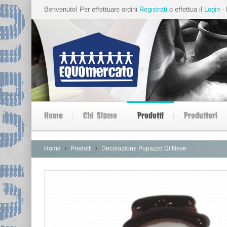
Benvenuto! Per effettuare ordini
Registrati
o effettua il
Login
- 
Home
Chi Siamo
Prodotti
Produttori
Home
Prodotti
Decorazione Pupazzo Di Neve