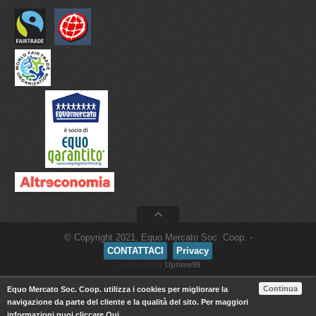
© Copyright 2021. Equo Mercato Soc. Coop. -
CONTATTACI
Privacy
Developed by
Uptime99
Via Giovanni da Cermenate, 97 - 22063 Cantù (CO)
Continua
Equo Mercato Soc. Coop. utilizza i cookies per migliorare la
tel. 031/734158 - 031/2742913 - P.I. e C.F. 02105460139 R.E.A.
navigazione da parte del cliente e la qualità del sito. Per maggiori
241625
informazioni puoi cliccare
Qui
.