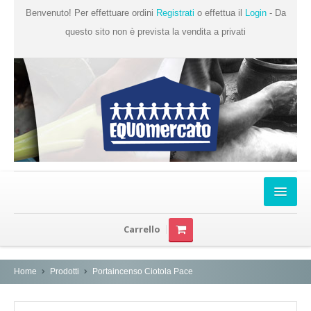
Benvenuto! Per effettuare ordini
Registrati
o effettua il
Login
- Da
questo sito non è prevista la vendita a privati
Home
Carrello
Chi Siamo
Prodotti
Home
Prodotti
Portaincenso Ciotola Pace
Produttori