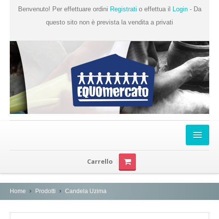
Benvenuto! Per effettuare ordini
Registrati
o effettua il
Login
- Da
questo sito non è prevista la vendita a privati
Home
Carrello
Chi Siamo
Prodotti
Home
Prodotti
Candela Uzima
Produttori