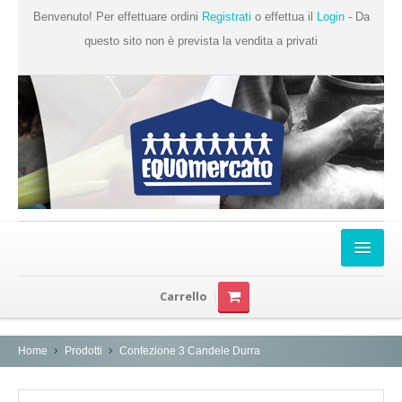
Benvenuto! Per effettuare ordini
Registrati
o effettua il
Login
- Da
questo sito non è prevista la vendita a privati
Home
Carrello
Chi Siamo
Prodotti
Home
Prodotti
Confezione 3 Candele Durra
Produttori