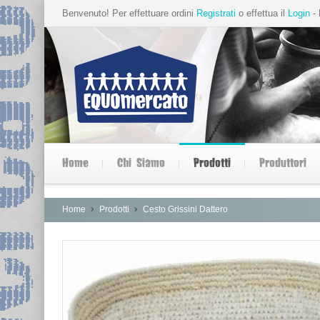
Benvenuto! Per effettuare ordini
Registrati
o effettua il
Login
- 
Home
Chi Siamo
Prodotti
Produttori
Home
Prodotti
Cesto Grissini Dattero