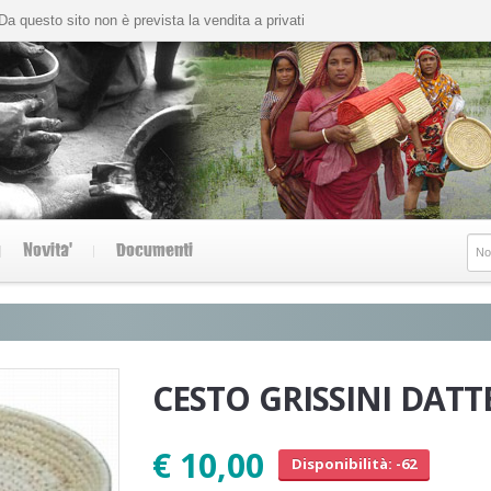
Da questo sito non è prevista la vendita a privati
Novita'
Documenti
CESTO GRISSINI DAT
€ 10,00
Disponibilità: -62