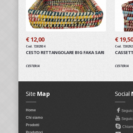
€ 12,00
€ 19,5
Cod. 7282934
Cod. 728292
CESTO RETTANGOLARE BIG FAKA SARI
CASSETT
CESTERIA
CESTERIA
Site
Map
Social
Home
Seguic
Chi siamo
Seguici
Prodotti
Chiama
Produttori