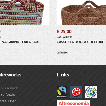
0
€ 25,00
8
Cod. 7280994
INA GRANDE FAKA SARI
CASSETTA HOGLA CUCITURE
CESTERIA
Networks
Links
i su Facebook
 su Youtube
ci su Skype