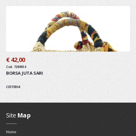
€ 42,00
Cod. 7280934
BORSA JUTA SARI
CESTERIA
Site
Map
Home