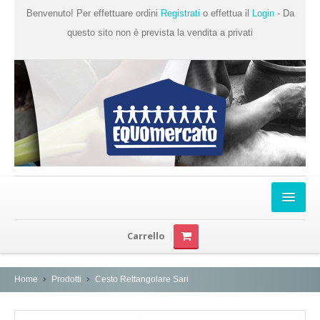
Benvenuto! Per effettuare ordini
Registrati
o effettua il
Login
- Da
questo sito non è prevista la vendita a privati
Home
Carrello
Chi Siamo
Prodotti
Home
Prodotti
Cesto Rettangolare Sari
Produttori