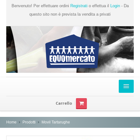
Benvenuto! Per effettuare ordini
Registrati
o effettua il
Login
- Da
questo sito non è prevista la vendita a privati
Home
Carrello
Chi Siamo
Prodotti
Home
Prodotti
Movil Tartarughe
Produttori