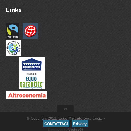
Links
© Copyright 2021. Equo Mercato Soc. Coop. -
CONTATTACI
Privacy
Developed by
Uptime99