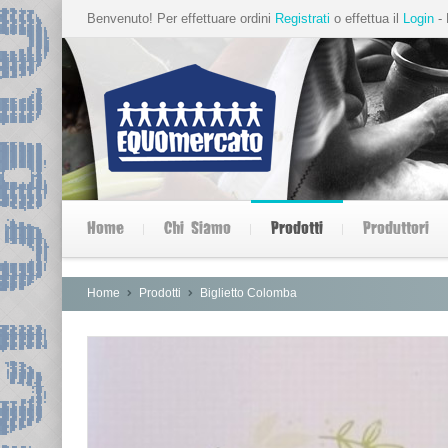
Benvenuto! Per effettuare ordini
Registrati
o effettua il
Login
- 
Home
Chi Siamo
Prodotti
Produttori
Home
Prodotti
Biglietto Colomba