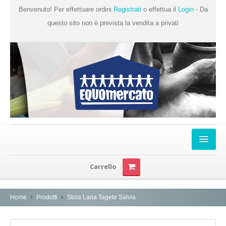
Benvenuto! Per effettuare ordini
Registrati
o effettua il
Login
- Da
questo sito non è prevista la vendita a privati
Home
Carrello
Chi Siamo
Prodotti
Home
Prodotti
Stola Lana Tagete Salvia
Produttori