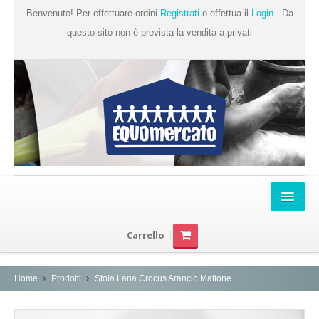
Benvenuto! Per effettuare ordini
Registrati
o effettua il
Login
- Da
questo sito non è prevista la vendita a privati
Home
Carrello
Chi Siamo
Prodotti
Home
Prodotti
Stola Lana Crocus Arancio Mattone
Produttori