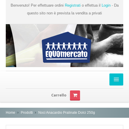
Benvenuto! Per effettuare ordini
Registrati
o effettua il
Login
- Da
questo sito non è prevista la vendita a privati
Home
Carrello
Chi Siamo
Prodotti
Home
Prodotti
Noci Anacardio Pralinate Dolci 250g
Produttori