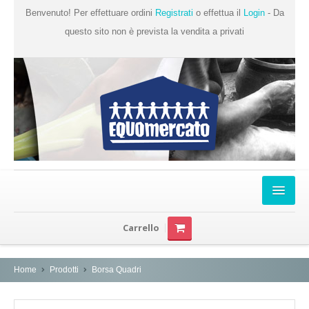
Benvenuto! Per effettuare ordini
Registrati
o effettua il
Login
- Da
questo sito non è prevista la vendita a privati
Home
Carrello
Chi Siamo
Prodotti
Home
Prodotti
Borsa Quadri
Produttori