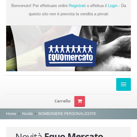
Benvenuto! Per effettuare ordini
Registrati
o effettua il
Login
- Da
questo sito non è prevista la vendita a privati
Home
Carrello
Chi Siamo
Home
Novità
BOMBONIERE PERSONALIZZATE
Prodotti
Produttori
Novità
Equo Mercato