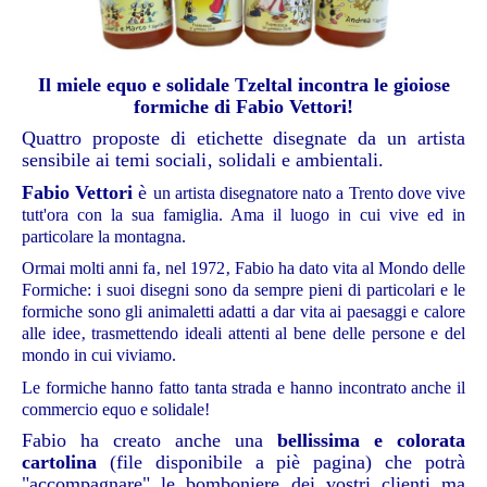
Il miele equo e solidale Tzeltal incontra le gioiose
formiche di Fabio Vettori!
Quattro proposte di etichette disegnate da un artista
sensibile ai temi sociali‚ solidali e ambientali.
Fabio Vettori
è
un artista disegnatore nato a Trento dove vive
tutt'ora con la sua famiglia. Ama il luogo in cui vive ed in
particolare la montagna.
Ormai molti anni fa‚ nel 1972‚ Fabio ha dato vita al Mondo delle
Formiche:
i suoi disegni sono da sempre pieni di particolari e le
formiche sono gli animaletti adatti a dar vita ai paesaggi e calore
alle idee‚ trasmettendo ideali attenti al bene delle persone e del
mondo in cui viviamo.
Le formiche hanno fatto tanta strada e hanno incontrato anche il
commercio equo e solidale!
Fabio ha creato anche una
bellissima e colorata
cartolina
(file disponibile a piè pagina)
che potrà
"accompagnare" le bomboniere dei vostri clienti ma