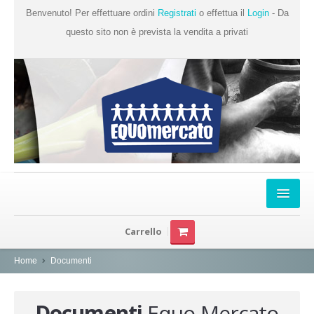
Benvenuto! Per effettuare ordini
Registrati
o effettua il
Login
- Da
questo sito non è prevista la vendita a privati
Home
Carrello
Chi Siamo
Home
Documenti
Prodotti
Produttori
Documenti
Equo Mercato