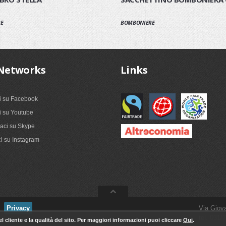
E
BOMBONIERE
Networks
Links
i su Facebook
 su Youtube
ci su Skype
i su Instagram
Privacy
Via Giov
tel. 031
 cliente e la qualità del sito. Per maggiori informazioni puoi cliccare
Qui
.