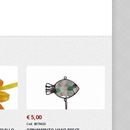
€ 5,00
Cod. 8070420
GIALLO
ORNAMENTO VASO PESCE