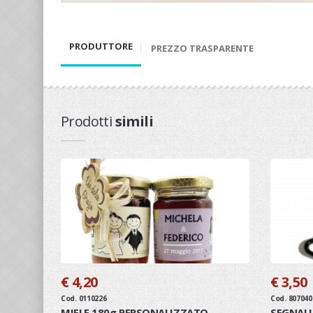
PRODUTTORE
PREZZO TRASPARENTE
Prodotti
simili
€ 4,20
€ 3,50
Cod. 0110226
Cod. 807040
MIELE 180g PERSONALIZZATO
SEGNALI