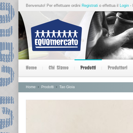
Benvenuto! Per effettuare ordini
Registrati
o effettua il
Login
- 
Home
Chi Siamo
Prodotti
Produttori
Home
Prodotti
Tao Gioia