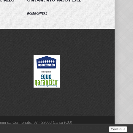
BOMBONIERE
anni da Cermenate, 97 - 22063 Cantù (CO)
/734158 - 031/2742913 - P.I. e C.F. 02105460139 R.E.A. 241625
Continua