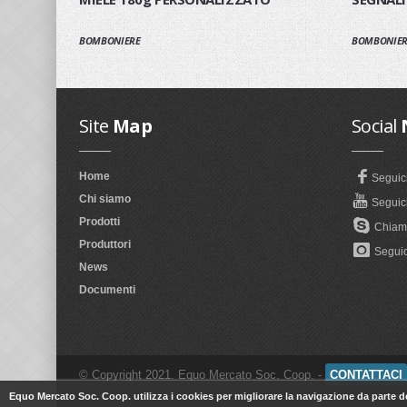
BOMBONIERE
BOMBONIER
Site
Map
Social
Home
Seguic
Chi siamo
Seguici
Prodotti
Chiama
Produttori
Seguic
News
Documenti
© Copyright 2021. Equo Mercato Soc. Coop. -
CONTATTACI
Developed by
Uptime99
Equo Mercato Soc. Coop. utilizza i cookies per migliorare la navigazione da parte del