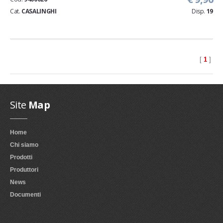
Cat.
CASALINGHI
Disp.
19
[
1
]
Site
Map
Home
Chi siamo
Prodotti
Produttori
News
Documenti