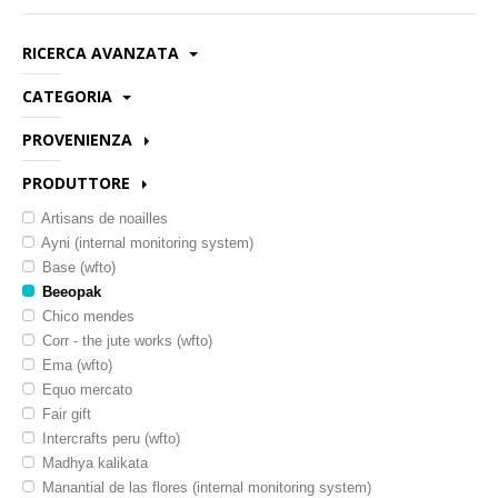
Novita'
RICERCA AVANZATA
Documenti
CATEGORIA
Categoria:
Provenienza:
Abbigliamento e accessori
PROVENIENZA
Produttore:
Alimentari-bevande
Bangladesh
PRODUTTORE
Alimentari-caffe
Bolivia
Codice/Nome:
Alimentari-caramelle dolciumi snack dolci
Artisans de noailles
Colombia
Alimentari-condimenti
Ayni (internal monitoring system)
Ghana
Alimentari-confetture e miele
Base (wfto)
Haiti
Alimentari-farine e pasta
Beeopak
India
Alimentari-frutta e semi
Chico mendes
Italia
Alimentari-ricorrenze e festivita
Corr - the jute works (wfto)
Kenya
Alimentari-snack salati
Ema (wfto)
Messico
Bigiotteria
Equo mercato
Peru
Biglietti
Fair gift
Sud africa
Bomboniere
Intercrafts peru (wfto)
Borse e accessori collezioni pelle
Madhya kalikata
Candele incensi
Manantial de las flores (internal monitoring system)