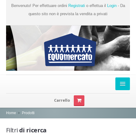
Benvenuto! Per effettuare ordini
Registrati
o effettua il
Login
- Da
questo sito non è prevista la vendita a privati
Home
Carrello
Chi Siamo
Home
Prodotti
Prodotti
Filtri
di ricerca
Produttori