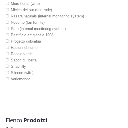
Cartoleria portafoto album
Meru herbs (wfto)
Casalinghi
Mieles del sur (fair trade)
Cesteria
Nasara naturals (internal monitoring system)
Cosmesi igiene e cura persona
Nobunto (fair for life)
Mobili e arredamento
Paru (internal monitoring system)
Presepi e decorazioni
Pastificio artigianale 1908
Sacchetti sporte
Progetto colombia
Strumenti musicali
Radici nel fiume
Raggio verde
Sapori di liberta
Shadhilly
Silence (wfto)
Variomondo
Elenco
Prodotti