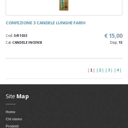
CONFEZIONE 3 CANDELE LUNGHE FARIH
€ 15,00
Cod.
5411033
Cat.
CANDELE INCENSI
Disp.
15
[
1
] [
2
] [
3
] [
4
]
Site
Map
Home
Chi siamo
Prodotti