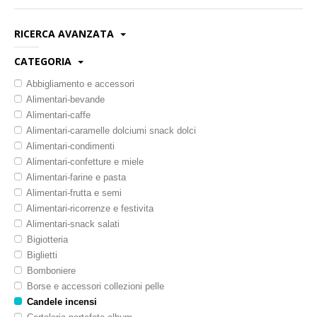
Novita'
RICERCA AVANZATA
Documenti
CATEGORIA
Categoria:
Provenienza:
Abbigliamento e accessori
Produttore:
Alimentari-bevande
Alimentari-caffe
Codice/Nome:
Alimentari-caramelle dolciumi snack dolci
Alimentari-condimenti
Alimentari-confetture e miele
Alimentari-farine e pasta
Alimentari-frutta e semi
Alimentari-ricorrenze e festivita
Alimentari-snack salati
Bigiotteria
Biglietti
Bomboniere
Borse e accessori collezioni pelle
Candele incensi