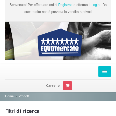
Benvenuto! Per effettuare ordini
Registrati
o effettua il
Login
- Da
questo sito non è prevista la vendita a privati
Home
Carrello
Chi Siamo
Home
Prodotti
Prodotti
Filtri
di ricerca
Produttori