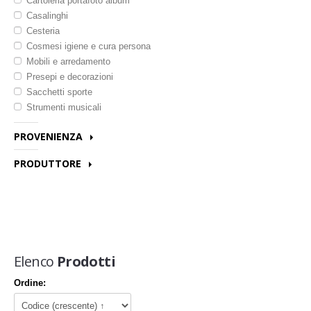
Cartoleria portafoto album
Casalinghi
Cesteria
Cosmesi igiene e cura persona
Mobili e arredamento
Presepi e decorazioni
Sacchetti sporte
Strumenti musicali
PROVENIENZA
Bangladesh
PRODUTTORE
Bolivia
Artisans de noailles
Colombia
Ayni (internal monitoring system)
Ghana
Base (wfto)
Haiti
Beeopak
India
Chico mendes
Italia
Elenco
Prodotti
Corr - the jute works (wfto)
Kenya
Ema (wfto)
Messico
Ordine:
Equo mercato
Peru
Fair gift