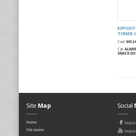
ESPOSIT
TONDE C
Cod.
9912
Cat.
ALIME
SNACK DO
Site
Map
Social
Home
Seguic
Chi siamo
Seguici