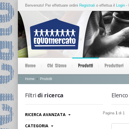
Benvenuto! Per effettuare ordini
Registrati
o effettua il
Login
- 
Home
Chi Siamo
Prodotti
Produttori
Home
Prodotti
Filtri
di ricerca
Elenco
Pagina
1
di 1
RICERCA AVANZATA
Categoria:
CATEGORIA