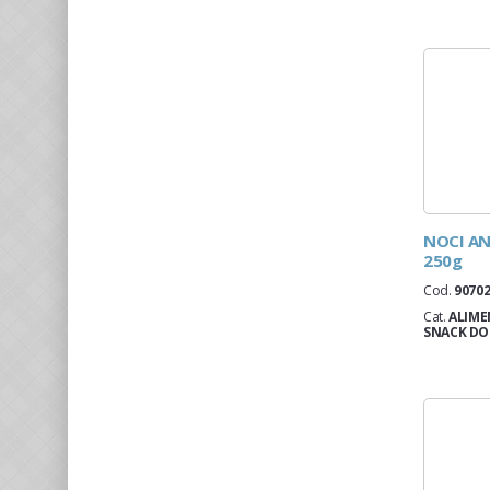
system)
Meru herbs (wfto)
Mieles del sur (fair trade)
Nasara naturals (internal monitoring
system)
Nobunto (fair for life)
Paru (internal monitoring system)
Pastificio artigianale 1908
Progetto colombia
Radici nel fiume
NOCI AN
Raggio verde
250g
Sapori di liberta
Shadhilly
Cod.
9070
Silence (wfto)
Cat.
ALIME
SNACK DO
Variomondo