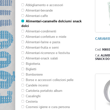
Abbigliamento e accessori
Alimentari-bevande
Provenienza:
Alimentari-caffe
Alimentari-caramelle dolciumi snack
dolci
Produttore:
Alimentari-condimenti
Alimentari-confetture e miele
CARAMEL
Alimentari-farine e pasta
Codice/Nome:
Alimentari-frutta e semi
Cod.
9000
Alimentari-ricorrenze e festivita
Cat.
ALIME
Alimentari-snack salati
SNACK DO
Bigiotteria
Biglietti
Bomboniere
Borse e accessori collezioni pelle
Candele incensi
Cartoleria portafoto album
Casalinghi
Cesteria
Cosmesi igiene e cura persona