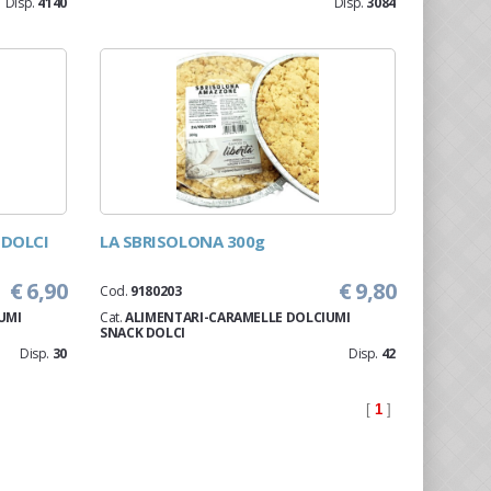
Disp.
4140
Disp.
3084
 DOLCI
LA SBRISOLONA 300g
€ 6,90
€ 9,80
Cod.
9180203
UMI
Cat.
ALIMENTARI-CARAMELLE DOLCIUMI
SNACK DOLCI
Disp.
30
Disp.
42
[
1
]