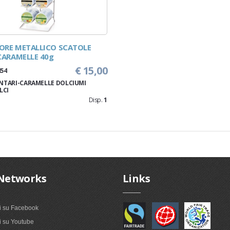
ORE METALLICO SCATOLE
ARAMELLE 40g
€ 15,00
454
NTARI-CARAMELLE DOLCIUMI
LCI
Disp.
1
Networks
Links
i su Facebook
 su Youtube